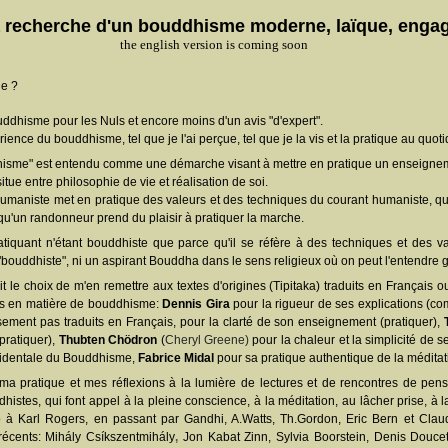
a recherche d'un bouddhisme moderne, laïque, enga
the english version is coming soon
le ?
uddhisme pour les Nuls et encore moins d'un avis "d'expert".
nce du bouddhisme, tel que je l'ai perçue, tel que je la vis et la pratique au quoti
hisme" est entendu comme une démarche visant à mettre en pratique un enseignem
ue entre philosophie de vie et réalisation de soi.
aniste met en pratique des valeurs et des techniques du courant humaniste, qu'
qu'un randonneur prend du plaisir à pratiquer la marche.
tiquant n'étant bouddhiste que parce qu'il se réfère à des techniques et des va
"bouddhiste", ni un aspirant Bouddha dans le sens religieux où on peut l'entendre
ait le choix de m'en remettre aux textes d'origines (Tipitaka) traduits en Français o
es en matière de bouddhisme:
Dennis Gira
pour la rigueur de ses explications (c
sement pas traduits en Français, pour la clarté de son enseignement (pratiquer),
pratiquer),
Thubten Chödron
(
Cheryl Greene)
pour la chaleur et la simplicité de 
ccidentale du Bouddhisme,
Fabrice Midal
pour sa pratique authentique de la méditat
 ma pratique et mes réflexions à la lumière de lectures et de rencontres de pe
istes, qui font appel à la pleine conscience, à la méditation, au lâcher prise, à
à Karl Rogers, en passant par Gandhi, A.Watts, Th.Gordon, Eric Bern et Claud
récents:
Mihály Csíkszentmihály
,
Jon Kabat Zinn, Sylvia Boorstein, Denis Doucet,