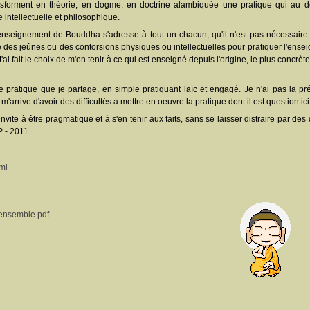
ansforment en théorie, en dogme, en doctrine alambiquée une pratique qui au dé
intellectuelle et philosophique.
enseignement de Bouddha s'adresse à tout un chacun, qu'il n'est pas nécessaire de
ire des jeûnes ou des contorsions physiques ou intellectuelles pour pratiquer l'ens
 J'ai fait le choix de m'en tenir à ce qui est enseigné depuis l'origine, le plus concrè
tte pratique que je partage, en simple pratiquant laïc et engagé. Je n'ai pas la pr
m'arrive d'avoir des difficultés à mettre en oeuvre la pratique dont il est question ici
nvite à être pragmatique et à s'en tenir aux faits, sans se laisser distraire par d
P - 2011
ml.
_ensemble.pdf