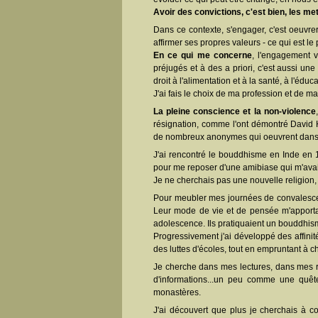
Avoir des convictions, c'est bien, les me
Dans ce contexte, s'engager, c'est oeuvrer
affirmer ses propres valeurs - ce qui est le
En ce qui me concerne
, l'engagement 
préjugés et à des a priori, c'est aussi un
droit à l'alimentation et à la santé, à l'éduca
J'ai fais le choix de ma profession et de m
La pleine conscience et la non-violence
résignation, comme l'ont démontré David 
de nombreux anonymes qui oeuvrent dans le
J'ai rencontré le bouddhisme en Inde en
pour me reposer d'une amibiase qui m'avait
Je ne cherchais pas une nouvelle religion
Pour meubler mes journées de convalescenc
Leur mode de vie et de pensée m'apportai
adolescence. Ils pratiquaient un bouddhi
Progressivement j'ai développé des affin
des luttes d'écoles, tout en empruntant à 
Je cherche dans mes lectures, dans mes 
d'informations...un peu comme une quête
monastères.
J'ai découvert que plus je cherchais à 