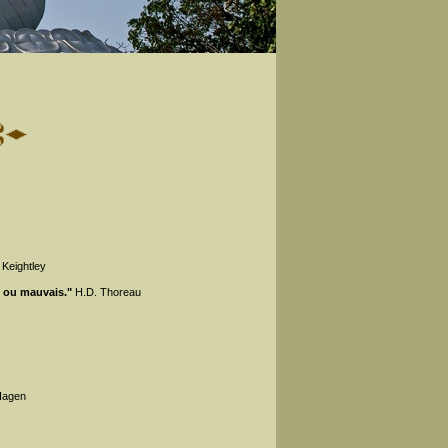
 Keightley
on ou mauvais."
H.D. Thoreau
Hagen