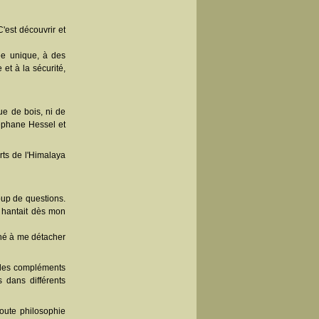
'est découvrir et
e unique, à des
 et à la sécurité,
e de bois, ni de
ephane Hessel et
rts de l'Himalaya
oup de questions.
e hantait dès mon
ché à me détacher
 des compléments
 dans différents
oute philosophie