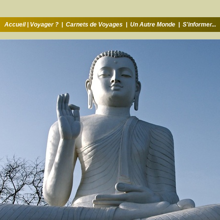
Accueil
|
Voyager ?
|
Carnets de Voyages
|
Un Autre Monde
|
S'informer...