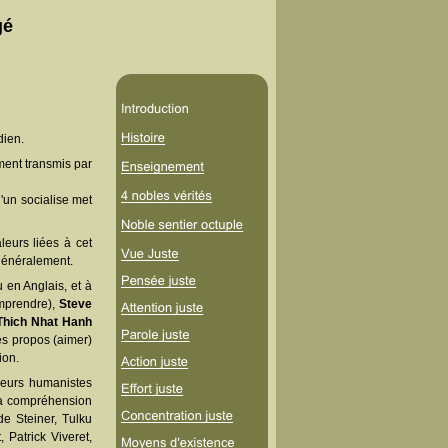
gé
dien.
ent transmis par
un socialise met
leurs liées à cet
 généralement.
u en Anglais, et à
omprendre),
Steve
Thich Nhat Hanh
ses propos (aimer)
ion.
nseurs humanistes
 la compréhension
e Steiner, Tulku
 Patrick Viveret,