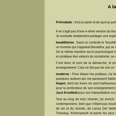
A l
Prémabule :
d'où je parle et de quoi je par
Il ne s'agit pas d'une n-ième version du bo
Je souhaite simplement partager une expérie
bouddhisme
: Dans ce contexte le "boudd
un homme qui s'appelait Bouddha, qui se sit
De la même manière qu'un psychologue hum
en pratique des valeurs du socialisme, ou 
C'est donc le nom de la démarche, le pra
enseignement. Cela ne fait pas de moi un 
moderne :
Pour étayer ma pratique, j'ai f
quelques auteurs qui me paraissent fiabl
Hagen
, dont les livres ne sont malheureu
pour la profondeur de son enseignement (
Jack Kronfield
pour son interprétation o
Tout au long de mon chemin, j'ai enrichi
contemporains, bien que n'étant pas bouddh
de soi et du monde, de Lanza Del Vasto 
Thondup, Krishnamurti et parmi les plus 