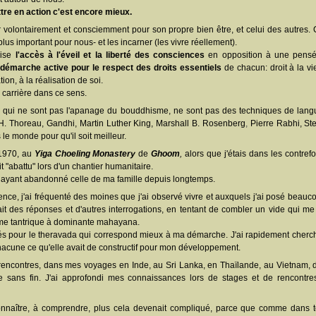
ttre en action c'est encore mieux.
 volontairement et consciemment pour son propre bien être, et celui des autres. C
 plus important pour nous- et les incarner (les vivre réellement).
vise
l'accès à l'éveil et la liberté des consciences
en opposition à une pensé
e
démarche active pour le respect des droits essentiels
de chacun: droit à la vie
tion, à la réalisation de soi.
a carrière dans ce sens.
, qui ne sont pas l'apanage du bouddhisme, ne sont pas des techniques de langu
H. Thoreau, Gandhi, Martin Luther King,
Marshall B. Rosenberg
,
Pierre Rabhi, St
 monde pour qu'il soit meilleur.
 1970, au
Yiga Choeling Monastery
de
Ghoom
,
alors que j'étais dans les contrefo
 "abattu" lors d'un chantier humanitaire.
, ayant abandonné celle de ma famille depuis longtemps.
e, j'ai fréquenté des moines que j'ai observé vivre et auxquels j'ai posé beauc
t des réponses et d'autres interrogations, en tentant de combler un vide qui m
sme tantrique à dominante mahayana.
ités pour le theravada qui correspond mieux à ma démarche. J'ai rapidement cher
chacune ce qu'elle avait de constructif pour mon développement.
rencontres, dans mes voyages en Inde, au Sri Lanka, en Thaïlande, au Vietnam,
 sans fin. J'ai approfondi mes connaissances lors de stages et de rencontres
connaître, à comprendre, plus cela devenait compliqué, parce que comme dans t