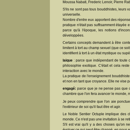
Moussa Nabati, Frederic Lenoir, Pierre Ra
S'ils ne sont pas tous bouddhistes, leurs 
universelle.
Nombre d'entre eux apportent des réponses
pratique n'était pas suffisamment étayée e
parce qu'à l'époque, les notions d'incon
développées.
Certains concepts demandent à être con
limitent à tort au champ sexuel (que ce soi
identifient à tort à un état mystique ou sup
laïque
: parce que indépendant de toute c
philosophie exotique. C'était et cela res
interaction avec le monde.
La pratique de l'enseignement bouddhiste 
et non en tant que croyance. Elle ne vise 
engagé:
parce que je ne pense pas que c'
chambre que l'on fera avancer le monde, 
Je peux comprendre que l'on aie ponctuelle
l'extérieur de soi qu'il faut être et agir.
Le Noble Sentier Octuple implique des ch
monde. Ce n'est pas une invitation à se reti
S'il est vrai qu'il y a des choses qu'on ne
évoluer ce qui peut être changé, en nous e