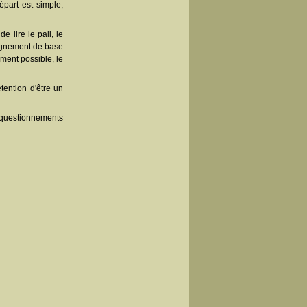
part est simple,
 lire le pali, le
eignement de base
tement possible, le
étention d'être un
.
es questionnements