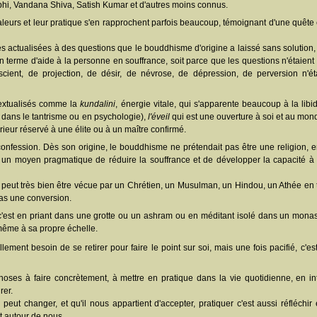
bhi, Vandana Shiva, Satish Kumar et d'autres moins connus.
valeurs et leur pratique s'en rapprochent parfois beaucoup, témoignant d'une quête
 actualisées à des questions que le bouddhisme d'origine a laissé sans solution, 
n terme d'aide à la personne en souffrance, soit parce que les questions n'étaient 
scient, de projection, de désir, de névrose, de dépression, de perversion n'ét
textualisés comme la
kundalini
, énergie vitale, qui s'apparente beaucoup à la li
t dans le tantrisme ou en psychologie),
l'éveil
qui est une ouverture à soi et au mo
érieur réservé à une élite ou à un maître confirmé.
onfession. Dès son origine, le bouddhisme ne prétendait pas être une religion,
te un moyen pragmatique de réduire la souffrance et de développer la capacité à
peut très bien être vécue par un Chrétien, un Musulman, un Hindou, un Athée en 
pas une conversion.
est en priant dans une grotte ou un ashram ou en méditant isolé dans un monas
même à sa propre échelle.
ment besoin de se retirer pour faire le point sur soi, mais une fois pacifié, c'est
oses à faire concrètement, à mettre en pratique dans la vie quotidienne, en in
rer.
 peut changer, et qu'il nous appartient d'accepter, pratiquer c'est aussi réfléchir 
t autour de nous.