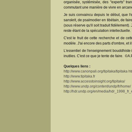
organisée, systémisée, des "experts" tr
commutant une manière de vivre en arcane 
Je suis convaincu depuis le début, que l'
sanskrit, de psalmodier en tibétain, de fa
(sous réserve qu'il soit traduit fidèlement).
reste étant de la spéculation intellectuelle.
C'est le fruit de cette recherche et de ce
modèle. J'ai encore des parts d'ombre, et il 
L'essentiel de l'enseignement bouddhiste i
inutiles. C'est ce que je tente de faire. ©A.
Quelques liens :
http://www.canonpali.org/tipitaka/tipitaka ht
http://www.tipitaka.fr
http://www.accesstoinsight.org/tipitaka/
http://www.undp.org/content/undp/fr/home/
http://hdr.undp.org/en/media/hdr_1998_fr