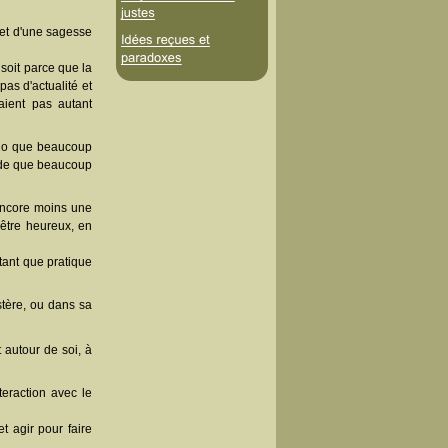
 et d'une sagesse
soit parce que la
pas d'actualité et
aient pas autant
bido que beaucoup
nde que beaucoup
 encore moins une
 être heureux, en
tant que pratique
tère, ou dans sa
 autour de soi, à
teraction avec le
et agir pour faire